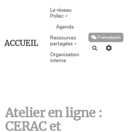
Aller au contenu principal
Le réseau
Pollec
Agenda
Ressources
Framateam
ACCUEIL
partagées
Rechercher
Organisation
interne
Atelier en ligne :
CERAC et