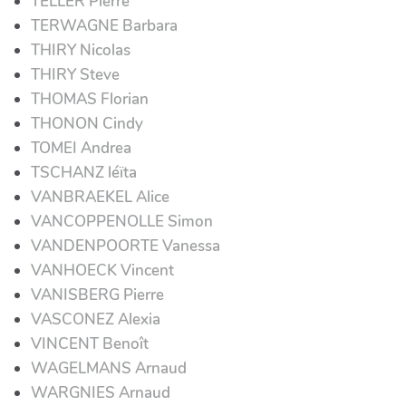
TELLER Pierre
TERWAGNE Barbara
THIRY Nicolas
THIRY Steve
THOMAS Florian
THONON Cindy
TOMEI Andrea
TSCHANZ léïta
VANBRAEKEL Alice
VANCOPPENOLLE Simon
VANDENPOORTE Vanessa
VANHOECK Vincent
VANISBERG Pierre
VASCONEZ Alexia
VINCENT Benoît
WAGELMANS Arnaud
WARGNIES Arnaud