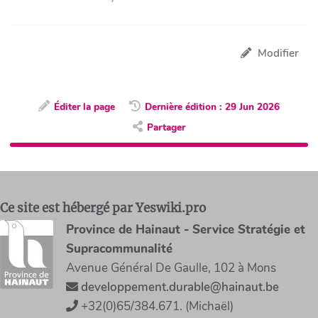
Modifier
Éditer la page
Dernière édition : 29 Jun 2026
Partager
Ce site est hébergé par Yeswiki.pro
Province de Hainaut - Service Stratégie et
Supracommunalité
Avenue Général De Gaulle, 102 à Mons
developpement.durable@hainaut.be
+32(0)65/384.671. (Michaël)