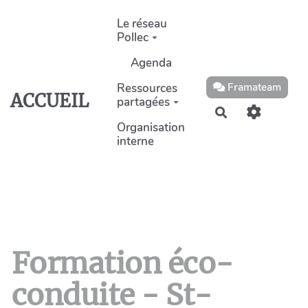
Aller au contenu principal
Le réseau
Pollec
Agenda
Ressources
Framateam
ACCUEIL
partagées
Rechercher
Organisation
interne
Formation éco-
conduite - St-