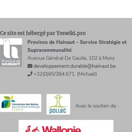
Ce site est hébergé par Yeswiki.pro
Province de Hainaut - Service Stratégie et
Supracommunalité
Avenue Général De Gaulle, 102 à Mons
developpement.durable@hainaut.be
+32(0)65/384.671. (Michaël)
Avec le soutien de :