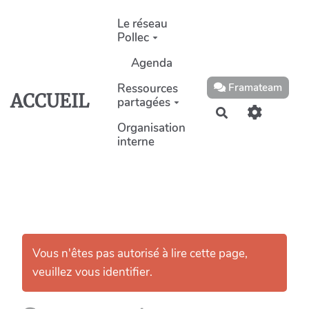
Aller au contenu principal
Le réseau
Pollec
Agenda
Ressources
Framateam
ACCUEIL
partagées
Rechercher
Organisation
interne
Vous n'êtes pas autorisé à lire cette page,
veuillez vous identifier.