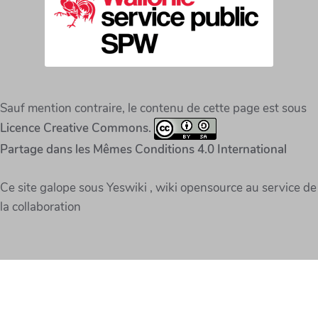
Sauf mention contraire, le contenu de cette page est sous
Licence Creative Commons.
Partage dans les Mêmes Conditions 4.0 International
Ce site galope sous Yeswiki , wiki opensource au service de
la collaboration