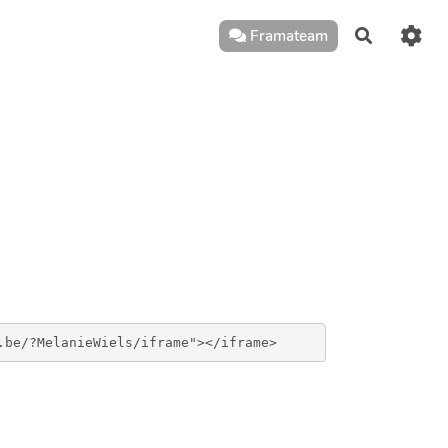
Framateam
Recherch