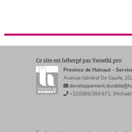
Ce site est hébergé par Yeswiki.pro
Province de Hainaut - Servi
Avenue Général De Gaulle, 10
developpement.durable@ha
+32(0)65/384.671. (Michaël