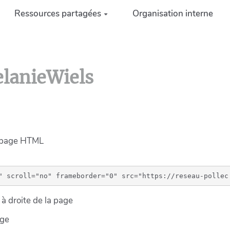
Ressources partagées
Organisation interne
elanieWiels
e page HTML
à droite de la page
age