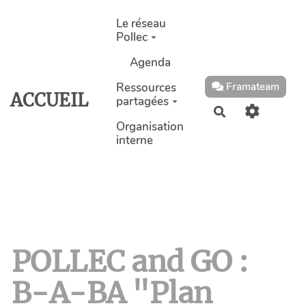
Aller au contenu principal
Le réseau
Pollec
Agenda
Ressources
Framateam
ACCUEIL
partagées
Rechercher
Organisation
interne
POLLEC and GO :
B-A-BA "Plan