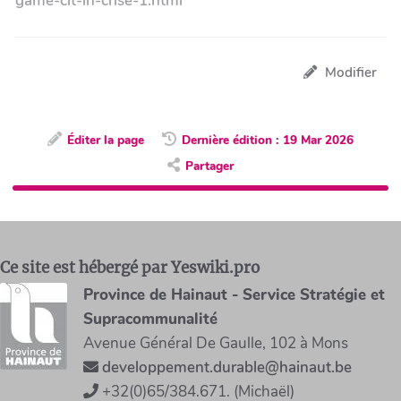
game-cit-in-crise-1.html
Modifier
Éditer la page
Dernière édition : 19 Mar 2026
Partager
Ce site est hébergé par Yeswiki.pro
Province de Hainaut - Service Stratégie et
Supracommunalité
Avenue Général De Gaulle, 102 à Mons
developpement.durable@hainaut.be
+32(0)65/384.671. (Michaël)