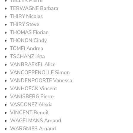
TELLER Pierre
TERWAGNE Barbara
THIRY Nicolas
THIRY Steve
THOMAS Florian
THONON Cindy
TOMEI Andrea
TSCHANZ léïta
VANBRAEKEL Alice
VANCOPPENOLLE Simon
VANDENPOORTE Vanessa
VANHOECK Vincent
VANISBERG Pierre
VASCONEZ Alexia
VINCENT Benoît
WAGELMANS Arnaud
WARGNIES Arnaud