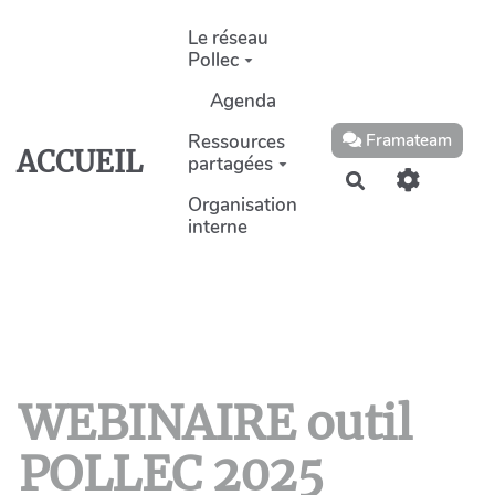
Aller au contenu principal
Le réseau
Pollec
Agenda
Ressources
Framateam
ACCUEIL
partagées
Rechercher
Organisation
interne
WEBINAIRE outil
POLLEC 2025